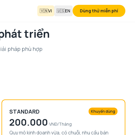
🇻🇳
VI
🇺🇸
EN
Dùng thử miễn phí
phát triển
iải pháp phù hợp
STANDARD
Khuyến dùng
200.000
VNĐ/
Tháng
Quy mô kinh doanh vừa, có chuỗi, nhu cầu bán