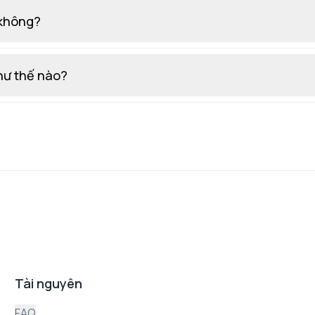
 không?
hư thế nào?
Tài nguyên
FAQ